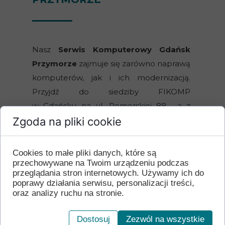
Nasz
Serwis Komputerowy Gdańsk
Przymorze
zajmuje się zarówno naprawą
komputerów, jak i ich modernizacją.
Przyjdź do siedziby FIKOMP
w Gdańsku na ul. Pomorskiej 88 , a z
Zgoda na pliki cookie
przyjemnością doradzimy i wykonamy dla
Ciebie specjalistyczne usługi
informatyczne, dzięki którym będziesz
Cookies to małe pliki danych, które są
zadowolony z pracy swojego sprzętu.
przechowywane na Twoim urządzeniu podczas
przeglądania stron internetowych. Używamy ich do
poprawy działania serwisu, personalizacji treści,
Komputer stacjonarny doskonale
oraz analizy ruchu na stronie.
sprawdza się w podstawowych pracach
biurowych, a także jest wygodnym
Dostosuj
Zezwól na wszystkie