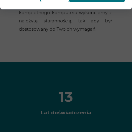
narzędziem dla graczy. Złożenie
kompletnego komputera wykonujemy z
należytą starannością, tak aby był
dostosowany do Twoich wymagań.
13
Lat doświadczenia